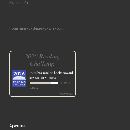
Карта сайта
Политика конфиденциальности
2026 Reading
Challenge
Iryna
has read 38 books toward
her goal of 50 books.
38 of 50
(76%)
view books
Архивы