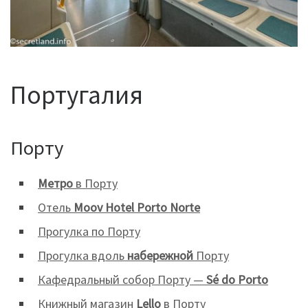
Португалия
Порту
Метро
в Порту
Отель
Moov Hotel Porto Norte
Прогулка по Порту
Прогулка вдоль
набережной
Порту
Кафедральный собор Порту —
Sé do Porto
Книжный магазин
Lello
в Порту