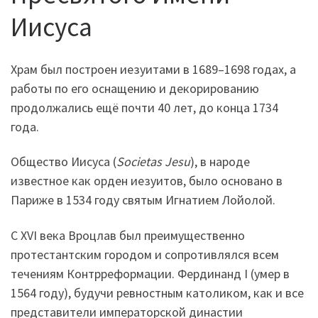
Иисуса
Храм был построен иезуитами в 1689–1698 годах, а
работы по его оснащению и декорированию
продолжались ещё почти 40 лет, до конца 1734
года.
Общество Иисуса (
Societas Jesu
), в народе
известное как орден иезуитов, было основано в
Париже в 1534 году святым Игнатием Лойолой.
С XVI века Вроцлав был преимущественно
протестантским городом и сопротивлялся всем
течениям Контрреформации. Фердинанд I (умер в
1564 году), будучи ревностным католиком, как и все
представители императорской династии