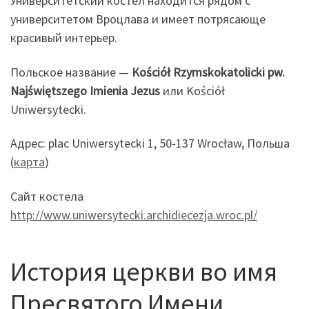
Университетский костел находится рядом с
университетом Вроцлава и имеет потрясающе
красивый интерьер.
Польское название —
Kościół Rzymskokatolicki pw.
Najświętszego Imienia Jezus
или Kościół
Uniwersytecki.
Адрес: plac Uniwersytecki 1, 50-137 Wrocław, Польша
(
карта
)
Сайт костела
http://www.uniwersytecki.archidiecezja.wroc.pl/
История церкви во имя
Пресвятого Имени