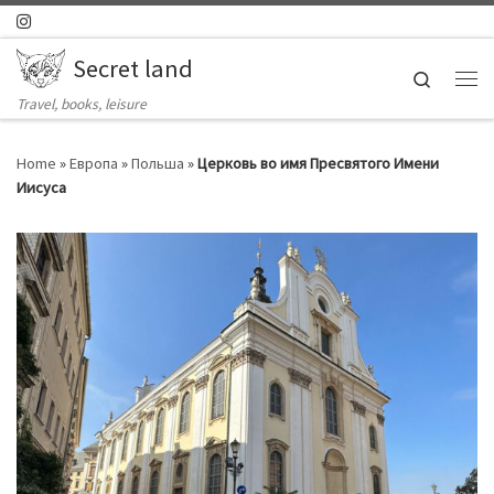
Skip to content
Secret land
Search
Ме
Travel, books, leisure
Home
»
Европа
»
Польша
»
Церковь во имя Пресвятого Имени
Иисуса