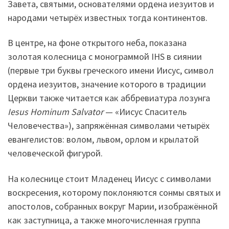
Завета, святыми, основателями ордена иезуитов и
народами четырёх известных тогда континентов.
В центре, на фоне открытого неба, показана
золотая колесница с монограммой IHS в сиянии
(первые три буквы греческого имени Иисус, символ
ордена иезуитов, значение которого в традиции
Церкви также читается как аббревиатура лозунга
Iesus Hominum Salvator
— «Иисус Спаситель
Человечества»), запряжённая символами четырёх
евангелистов: волом, львом, орлом и крылатой
человеческой фигурой.
На колеснице стоит Младенец Иисус с символами
воскресения, которому поклоняются сонмы святых и
апостолов, собранных вокруг Марии, изображённой
как заступница, а также многочисленная группа