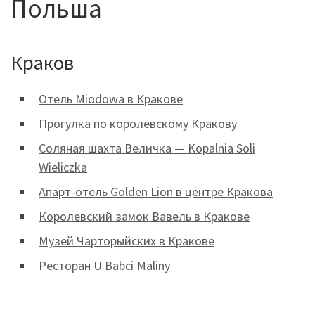
Польша
Краков
Отель Miodowa в Кракове
Прогулка по королевскому Кракову
Соляная шахта Величка — Kopalnia Soli
Wieliczka
Апарт-отель Golden Lion в центре Кракова
Королевский замок Вавель в Кракове
Музей Чарторыйских в Кракове
Ресторан U Babci Maliny