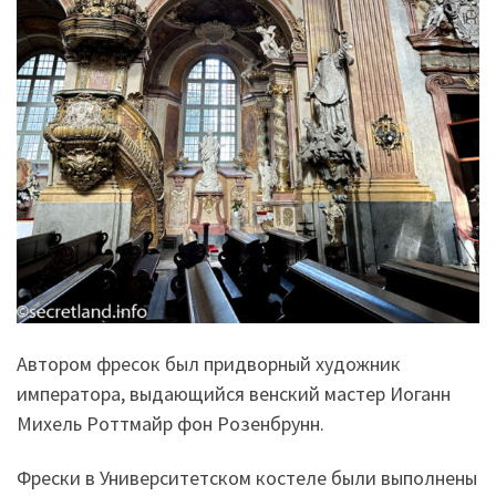
Автором фресок был придворный художник
императора, выдающийся венский мастер Иоганн
Михель Роттмайр фон Розенбрунн.
Фрески в Университетском костеле были выполнены