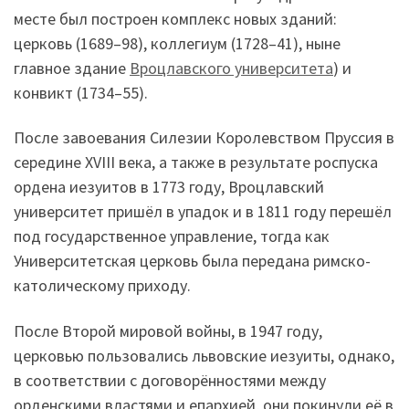
месте был построен комплекс новых зданий:
церковь (1689–98), коллегиум (1728–41), ныне
главное здание
Вроцлавского университета
) и
конвикт (1734–55).
После завоевания Силезии Королевством Пруссия в
середине XVIII века, а также в результате роспуска
ордена иезуитов в 1773 году, Вроцлавский
университет пришёл в упадок и в 1811 году перешёл
под государственное управление, тогда как
Университетская церковь была передана римско-
католическому приходу.
После Второй мировой войны, в 1947 году,
церковью пользовались львовские иезуиты, однако,
в соответствии с договорённостями между
орденскими властями и епархией, они покинули её в