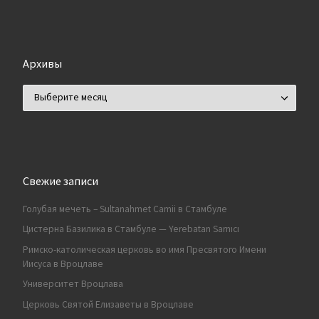
Архивы
Архивы
Свежие записи
Голубая мечеть – Sultanahmet Camii в Стамбуле
Цистерна Базилика в Стамбуле — Yerebatan Sarnıcı
Римско-католическая церковь во имя Пресвятого Имени
Иисуса в Вроцлаве
Университет Вроцлава
Церковь Святой Елизаветы в Вроцлаве