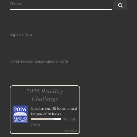
ПОИСК
Поис
Карта сайта
Политика конфиденциальности
2026 Reading
Challenge
Iryna
has read 38 books toward
her goal of 50 books.
38 of 50
(76%)
view books