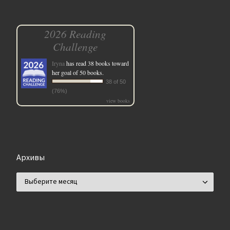
2026 Reading
Challenge
Iryna
has read 38 books toward
her goal of 50 books.
38 of 50
(76%)
view books
Архивы
Архивы