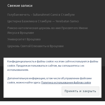
Свежие записи
Голубая мечеть – Sultanahmet Camii в Стамбуле
Цистерна Базилика в Стамбуле — Yerebatan Sarnıcı
Римско-католическая церковь во имя Пресвятого Имени
Иисуса в Вроцлаве
Университет Вроцлава
Церковь Святой Елизаветы в Вроцлаве
Конфиденциальность и файлы cookie: на этом сайте используются файлы
cookie. Продолжая пользоваться сайтом, вы соглашаетесь с их
использованием.
© 2026
Secret land
–
All rights reserved | Logo by ArakayMajena
Дополнительную информацию, в том числе об управлении файлами
Designed with
Customizr Pro
–
Powered by
cookie, можно найти здесь:
Политика использования файлов cookie