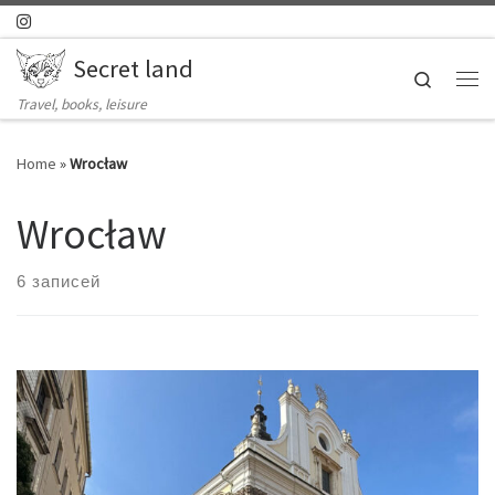
Skip to content
Secret land
Search
Ме
Travel, books, leisure
Home
»
Wrocław
Wrocław
6 записей