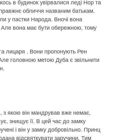
кось в будинок увірвалися леді Нор та
ї справжнє обличчя названим батькам.
ли у пастки Народа. Вночі вона
и. Але вона має бути обережною, тому
га лицаря . Вони пропонують Рен
 Але головною метою Дуба є звільнити
н.
и, з якою він мандрував вже немає,
є, знищує її. В цей час до замку
учені і він у замку добровільно. Принц
дана відсвяткувати заручини. Тим