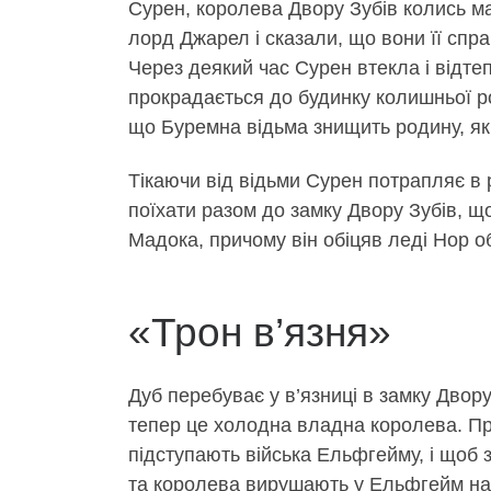
Сурен, королева Двору Зубів колись ма
лорд Джарел і сказали, що вони її спра
Через деякий час Сурен втекла і відте
прокрадається до будинку колишньої ро
що Буремна відьма знищить родину, я
Тікаючи від відьми Сурен потрапляє в
поїхати разом до замку Двору Зубів, щ
Мадока, причому він обіцяв леді Нор о
«Трон в’язня»
Дуб перебуває у в’язниці в замку Двору
тепер це холодна владна королева. Про
підступають війська Ельфгейму, і щоб з
та королева вирушають у Ельфгейм на