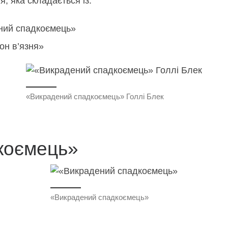
, яка складається із:
ений спадкоємець»
рон в’язня»
«Викрадений спадкоємець» Голлі Блек
коємець»
«Викрадений спадкоємець»