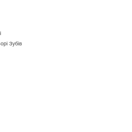
і
орі Зубів