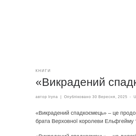
КНИГИ
«Викрадений спадко
автор
Iryna
|
Опубліковано
30 Вересня, 2025
-
«Викрадений спадкоємець» – це продов
брата Верховної королеви Ельфгейму т