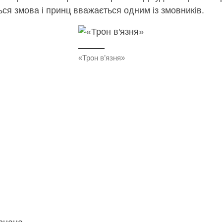
ься змова і принц вважається одним із змовників.
«Трон в’язня»