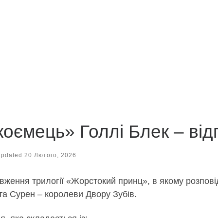
ємець» Голлі Блек – відг
Updated
20 Лютого, 2026
ження трилогії «Жорстокий принц», в якому розпові
а Сурен – королеви Двору Зубів.