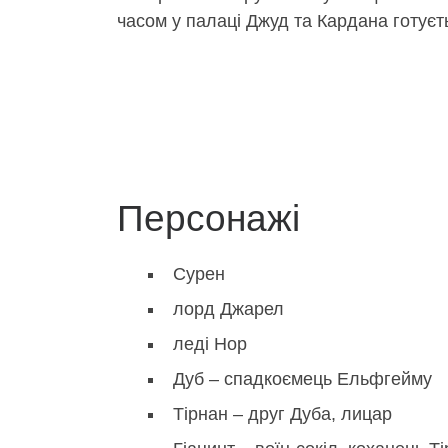
часом у палаці Джуд та Кардана готуєт
Персонажі
Сурен
лорд Джарел
леді Нор
Дуб – спадкоємець Ельфгейму
Тірнан – друг Дуба, лицар