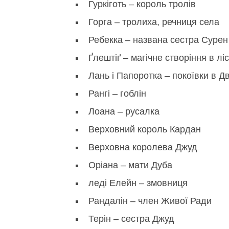
Гуркіготь – король тролів
Горга – тролиха, речниця села
Ребекка – названа сестра Сурен
Ґлештіґ – магічне створіння в ліс
Лань і Папоротка – покоївки в Дв
Рангі – гоблін
Лоана – русалка
Верховний король Кардан
Верховна королева Джуд
Оріана – мати Дуба
леді Елейн – змовниця
Рандалін – член Живої Ради
Терін – сестра Джуд