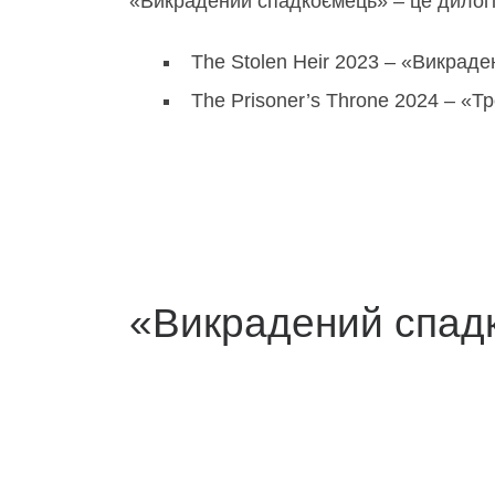
«Викрадений спадкоємець» – це дилогія
The Stolen Heir 2023 – «Викрад
The Prisoner’s Throne 2024 – «Т
«Викрадений спад