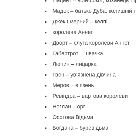
Гіацинт – воїн-сокіл, коханець Т
Мадок – батько Дуба, колишній 
Джек Озерний – келпі
королева Аннет
Дворт – слуга королеви Аннет
Габертрот – швачка
Люпин – лицарка
Гвен – ув’язнена дівчина
Меров – в’язень
Ревіндра – вартова королеви
Ноглан – орг
Осотова Відьма
Богдана – буревідьма