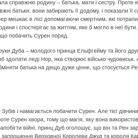
ла справжню родину – батька, мати і сестру. Проте я
вжні батьки, вони забирають її додому, і показали ї
пер мешкає в лісі допомагаючи смертним, які потрапи
дини і спостерігає за життям, яке б могло в неї бут
кщо побачить Сурен поряд.
 руки Дуба – молодого принца Ельфгейму та його дру
об здолати леді Нор, яка створює військо чудовиськ.
бміняти батька на дещо дуже цінне, що стосується Ре
 Зубів і намагається побачити Сурен. Але тієї дівчин
те Сурен хвора, тому що магія, яку вона використову
апобігти війні, принц Дуб оголошує, що він та Рен зар
 запрошення Верховної Королеви Джуд та короля Кар