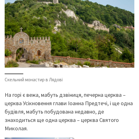
Скельний монастир в Лядові
На горі є вежа, мабуть дзвіниця, печерна церква –
церква Усікновення глави Іоанна Предтечі, і ще одна
будівля, мабуть побудована недавно, де
знаходиться ще одна церква – церква Святого
Миколая.