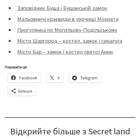
Заповідник Буша і Бушанській замок
Мальовничі краєвиди в урочищі Мохната
Прогулянка по Могильову-Подільському
Місто Шаргород – костел, замок і синагога
Місто Бар – замок і костел святої Анни
Поширити це:
Facebook
X
Telegram
Більше
Відкрийте більше з Secret land