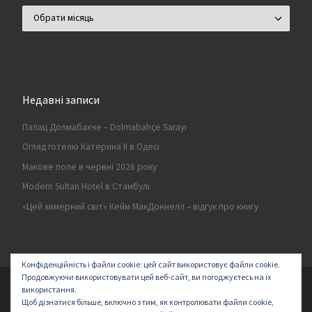
Архіви
Недавні записи
Палац Долмабахче – Dolmabahçe Sarayı
Огляд готелю Катерина II в Одесі
Макове поле в червні 2026 року
Modern Sultan Hotel в Стамбулі
«Цей химерний світ» Кейм МакДоннелл – відгук про книгу
Конфіденційність і файли cookie: цей сайт використовує файли cookie.
Продовжуючи використовувати цей веб-сайт, ви погоджуєтесь на їх
© 2026
Secret land
–
All rights reserved | Logo by ArakayMajena
використання.
Щоб дізнатися більше, включно з тим, як контролювати файли cookie,
Designed with
Customizr Pro
–
Створено