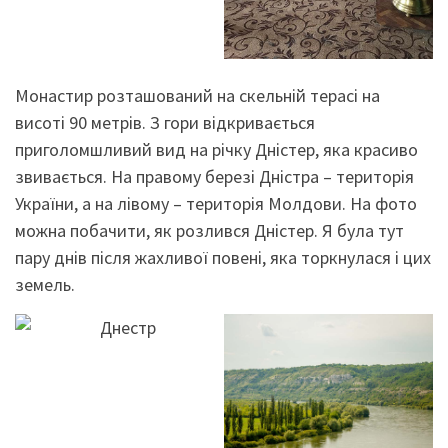
Монастир розташований на скельній терасі на
висоті 90 метрів. З гори відкривається
приголомшливий вид на річку Дністер, яка красиво
звивається. На правому березі Дністра – територія
України, а на лівому – територія Молдови. На фото
можна побачити, як розлився Дністер. Я була тут
пару днів після жахливої повені, яка торкнулася і цих
земель.