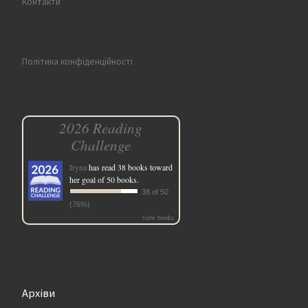
Контакти
Політика конфіденційності
2026 Reading
Challenge
Iryna
has read 38 books toward
her goal of 50 books.
38 of 50
(76%)
view books
Архіви