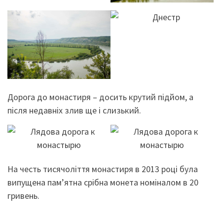
Дорога до монастиря – досить крутий підйом, а
після недавніх злив ще і слизький.
На честь тисячоліття монастиря в 2013 році була
випущена пам’ятна срібна монета номіналом в 20
гривень.