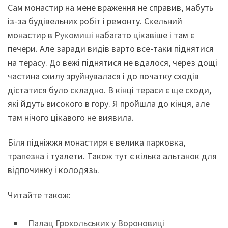
Сам монастир на мене враження не справив, мабуть
із-за будівельних робіт і ремонту. Скельний
монастир в
Рукомиші
набагато цікавіше і там є
печери. Але заради видів варто все-таки піднятися
на терасу. До вежі піднятися не вдалося, через дощі
частина схилу зруйнувалася і до початку сходів
дістатися було складно. В кінці тераси є ще сходи,
які йдуть високого в гору. Я пройшла до кінця, але
там нічого цікавого не виявила.
Біля підніжжя монастиря є велика парковка,
трапезна і туалети. Також тут є кілька альтанок для
відпочинку і колодязь.
Читайте також:
Палац Грохольських у Вороновиці