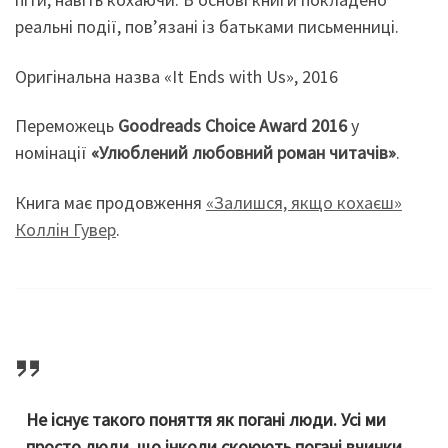
реальні події, пов’язані із батьками письменниці.
Оригінальна назва «It Ends with Us», 2016
Переможець
Goodreads Choice Award 2016
у
номінації
«Улюблений любовний роман читачів»
.
Книга має продовження
«Залишся, якщо кохаєш»
Коллін Гувер
.
Не існує такого поняття як погані люди. Усі ми
просто люди, що інколи скоюють погані вчинки.