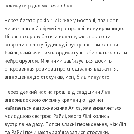
покинути рідне містечко Лілі.
Через багато років Лілі живе у Бостоні, працює в
маркетинговій фірми і мріє про квіткову крамницю.
Після похорону батька вона шукає спокою та
розради на даху будинку, і зустрічає там хлопця
Райлі, який вчиться в ординатурі і збирається стати
нейрохірургом. Між ними зав’язується досить
откровенная розмова про сподівання від життя,
відношення до стосунків, мрії, біль минулого.
Через деякий час на гроші від спадщини Лілі
відкриває свою омріяну крамницю і до неї
наймається заможна жінка Аліса, яка виявляється
молодшою сестрою Райлі, якого Лілі колись
зустріла на даху. Попри власні переконання, між Лілі
та Райлі починають зав’язуватися стосунки.