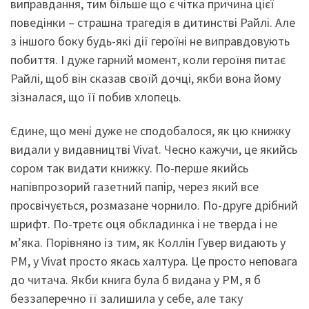
виправдання, тим більше що є чітка причина цієї
поведінки – страшна трагедія в дитинстві Райлі. Але
з іншого боку будь-які дії героїні не виправдовують
побиття. І дуже гарний момент, коли героїня питає
Райлі, щоб він сказав своїй дочці, якби вона йому
зізналася, що її побив хлопець.
Єдине, що мені дуже не сподобалося, як цю книжку
видали у видавництві Vivat. Чесно кажучи, це якийсь
сором так видати книжку. По-перше якийсь
напівпрозорий газетний папір, через який все
просвічується, розмазане чорнило. По-друге дрібний
шрифт. По-третє оця обкладинка і не тверда і не
м’яка. Порівняно із тим, як Коллін Гувер видають у
РМ, у Vivat просто якась халтура. Це просто неповага
до читача. Якби книга була б видана у РМ, я б
беззаперечно її залишила у себе, але таку