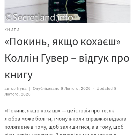
КНИГИ
«Покинь, якщо кохаєш»
Коллін Гувер – відгук про
книгу
автор
Iryna
|
Опубліковано
6 Лютого, 2026
-
Updated
8
Лютого, 2026
«Покинь, якщо кохаєш» — це історія про те, як
любов може боліти, і чому інколи справжня відвага
полягає не в тому, щоб залишитися, а в тому, щоб
піти, навіть кохаючи. В основі книги покладено