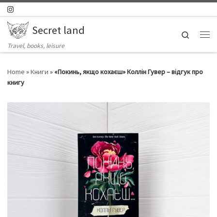
Skip to content
Secret land
Search
Ме
Travel, books, leisure
Home
»
Книги
»
«Покинь, якщо кохаєш» Коллін Гувер – відгук про
книгу