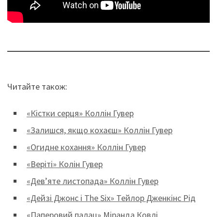
Читайте також:
«Кістки серця» Коллін Гувер
«Залишся, якщо кохаєш» Коллін Гувер
«Огидне кохання» Коллін Гувер
«Веріті» Колін Гувер
«Дев’яте листопада» Коллін Гувер
«Дейзі Джонс і The Six» Тейлор Дженкінс Рід
«Паперовий палац» Міранда Ковлі