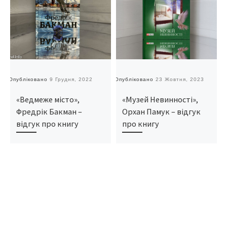
Опубліковано
9 Грудня, 2022
Опубліковано
23 Жовтня, 2023
О
«Ведмеже місто»,
«Музей Невинності»,
Фредрік Бакман –
Орхан Памук – відгук
відгук про книгу
про книгу