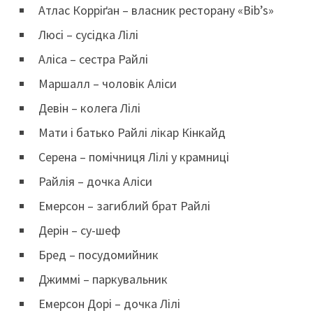
Атлас Корріґан – власник ресторану «Bib’s»
Люсі – сусідка Лілі
Аліса – сестра Райлі
Маршалл – чоловік Аліси
Девін – колега Лілі
Мати і батько Райлі лікар Кінкайд
Серена – помічниця Лілі у крамниці
Райлія – дочка Аліси
Емерсон – загиблий брат Райлі
Дерін – су-шеф
Бред – посудомийник
Джиммі – паркувальник
Емерсон Дорі – дочка Лілі