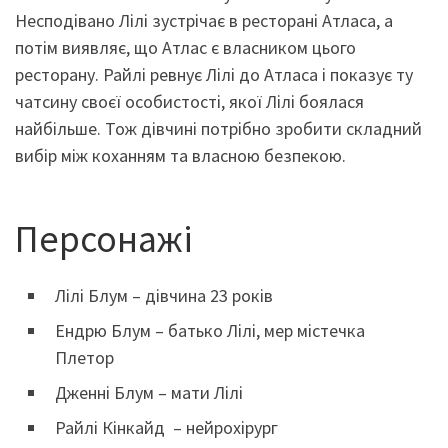
Несподівано Лілі зустрічає в ресторані Атласа, а
потім виявляє, що Атлас є власником цього
ресторану. Райлі ревнує Лілі до Атласа і показує ту
чатсину своєї особистості, якої Лілі боялася
найбільше. Тож дівчині потрібно зробити складний
вибір між коханням та власною безпекою.
Персонажі
Лілі Блум – дівчина 23 років
Ендрю Блум – батько Лілі, мер містечка
Плетор
Дженні Блум – мати Лілі
Райлі Кінкайд – нейрохірург