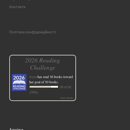
Контакти
Політика конфіденційності
2026 Reading
Challenge
Iryna
has read 38 books toward
her goal of 50 books.
38 of 50
(76%)
view books
Архіви