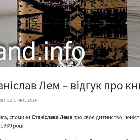
ніслав Лем – відгук про кн
ted
22 Січня, 2026
нига, спомини
Станіслава Лема
про своє дитинство і юніст
1939 році.