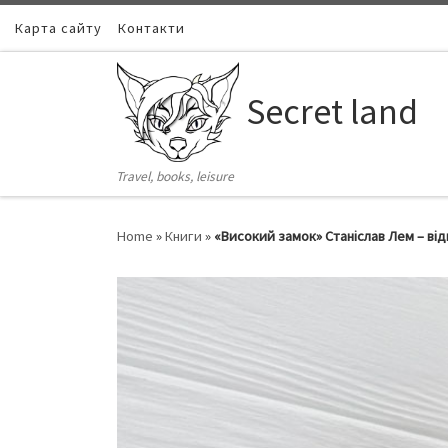
Карта сайту
Skip to content
Контакти
Secret land
Travel, books, leisure
Home
»
Книги
»
«Високий замок» Станіслав Лем – від