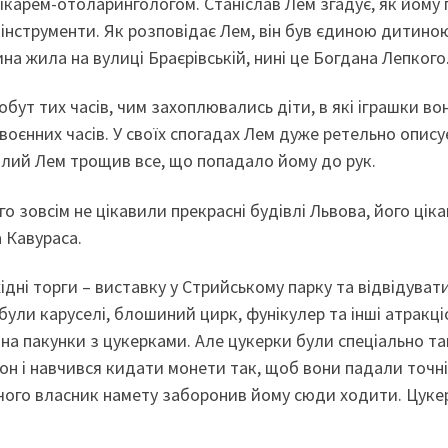
ікарем-отоларингологом. Станіслав Лем згадує, як йому
 інструменти. Як розповідає Лем, він був єдиною дитиною
а жила на вулиці Браєрівській, нині це Богдана Лепкого
бут тих часів, чим захоплювались діти, в які іграшки во
оєнних часів. У своїх спогадах Лем дуже ретельно описує 
лий Лем трощив все, що попадало йому до рук.
його зовсім не цікавили прекрасні будівлі Львова, його ц
а Кавураса.
дні торги – виставку у Стрийському парку та відвідуват
ули каруселі, блошиний цирк, фунікулер та інші атракціо
 на пакунки з цукерками. Але цукерки були спеціально та
н і навчився кидати монети так, щоб вони падали точніс
 чого власник намету заборонив йому сюди ходити. Цукер