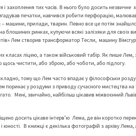
 і захоплення тих часів. В нього було досить незвичне х
 вигадував печатки, навчився робити перфорацію, малюва
и – машини, прилади, тварин. Певно все це потім знайшло
 на блошиних ринках, купуючи всякі залізяки для своїх 
нтів» Лем створив трансформатор Тесли, машину Вімсгур
их класах ліцею, а також військовий табір. Як пише Лем, 
но щось чистити, або зброю, або чоботи, або підлогу.
и складно, тому що Лем часто впадає у філософськи роз
Лем поринає у роздуми з приводу сучасного мистецтва на 
багато. Мені, звичайно, найбільш цікавив міжвоєнний Льві
іщено досить цікаве інтерв’ю Лема, де він коротко пере
 юності. В книжці є декілька фотографій з архіву Лема, 