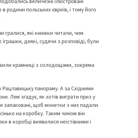
 подобались величезні ілюстровані
 в родини польських євреїв, і тому його
.
ни гралися, які книжки читали, чим
іграшки, деякі, судячи з розповіді, були
ікавили крамниці з солодощами, зокрема
и Рацлавицьку панораму. А за Східними
ни. Лем згадує, як хотів виграти приз у
м запаковані, щоб монетки з них падали.
інько на коробку. Таким чином він
ки в коробці виявилися неїстівними і