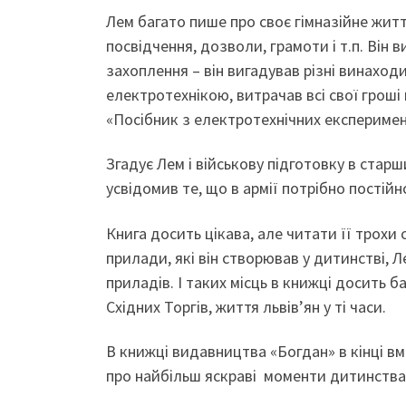
Лем багато пише про своє гімназійне життя
посвідчення, дозволи, грамоти і т.п. Він
захоплення – він вигадував різні винаход
електротехнікою, витрачав всі свої гроші
«Посібник з електротехнічних експериме
Згадує Лем і військову підготовку в старш
усвідомив те, що в армії потрібно постій
Книга досить цікава, але читати її трох
прилади, які він створював у дитинстві, 
приладів. І таких місць в книжці досить 
Східних Торгів, життя львів’ян у ті часи.
В книжці видавництва «Богдан» в кінці вм
про найбільш яскраві моменти дитинства і