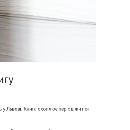
игу
ь у
Львові
. Книга охоплює період життя