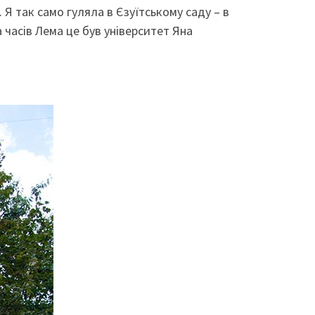
 Я так само гуляла в Єзуїтському саду – в
 часів Лема це був університет Яна