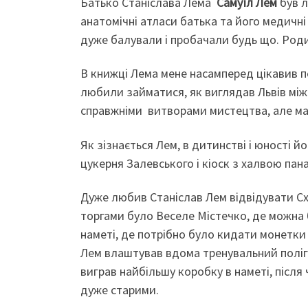
Батько Станіслава Лема
Самуїл Лем
був л
анатомічні атласи батька та його медичні
дуже балували і пробачали будь що. Родин
В книжці Лема мене насамперед цікавив по
любили займатися, як виглядав Львів міжв
справжніми витворами мистецтва, але ма
Як зізнається Лем, в дитинстві і юності 
цукерня Залевського і кіоск з халвою пан
Дуже любив Станіслав Лем відвідувати Схі
торгами було Веселе Містечко, де можна б
наметі, де потрібно було кидати монетки
Лем влаштував вдома тренувальний поліго
виграв найбільшу коробку в наметі, після
дуже старими.