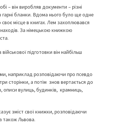
обі – він виробляв документи – різні
в гарні бланки. Вдома нього було ще одне
 своє місце в книгах. Лем захоплювався
винаходів. За німецькою книжкою
ста.
з військової підготовки він найбільш
думи, наприклад розповідаючи про псевдо
три сторінки, а потім знов вертається до
в, описи вулиць, будинків, крамниць,
казує зміст свої книжки, розповідаючи
а також Львова.