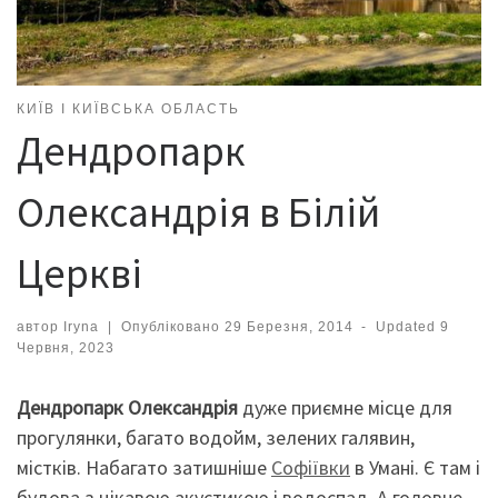
КИЇВ І КИЇВСЬКА ОБЛАСТЬ
Дендропарк
Олександрія в Білій
Церкві
автор
Iryna
|
Опубліковано
29 Березня, 2014
-
Updated
9
Червня, 2023
Дендропарк Олександрія
дуже приємне місце для
прогулянки, багато водойм, зелених галявин,
містків. Набагато затишніше
Софіївки
в Умані. Є там і
будова з цікавою акустикою і водоспад. А головне