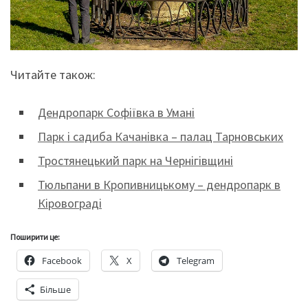
Читайте також:
Дендропарк Софіївка в Умані
Парк і садиба Качанівка – палац Тарновських
Тростянецький парк на Чернігівщині
Тюльпани в Кропивницькому – дендропарк в
Кіровограді
Поширити це:
Facebook
X
Telegram
Більше