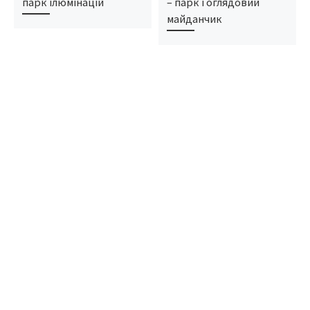
парк ілюмінацій
– парк і оглядовий
майданчик