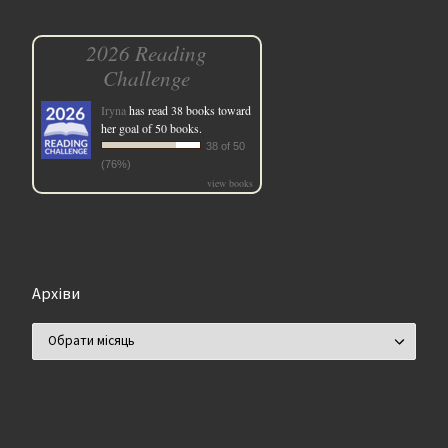
2026 Reading
Challenge
Iryna
has read 38 books toward
her goal of 50 books.
38 of 50
(76%)
view books
Архіви
Архіви