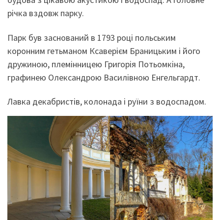
річка вздовж парку.
Парк був заснований в 1793 році польським
коронним гетьманом Ксаверієм Браницьким і його
дружиною, племінницею Григорія Потьомкіна,
графинею Олександрою Василівною Енгельгардт.
Лавка декабристів, колонада і руїни з водоспадом.