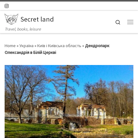
Skip to content
Secret land
Search
Ме
Travel, books, leisure
Home
»
Україна
»
Київ і Київська область
»
Дендропарк
Олександрія в Білій Церкві