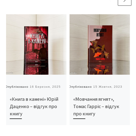
Опубліковано
16 Березня, 2025
Опубліковано
15 Жовтня, 2023
О
«Книга в камені» Юрій
«Мовчання ягнят»,
Даценко – відгук про
Томас Гарріс – відгук
книгу
про книгу