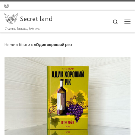
Skip to content
Secret land
Search
Ме
Travel, books, leisure
Home
»
Книги
»
«Один хороший рік»