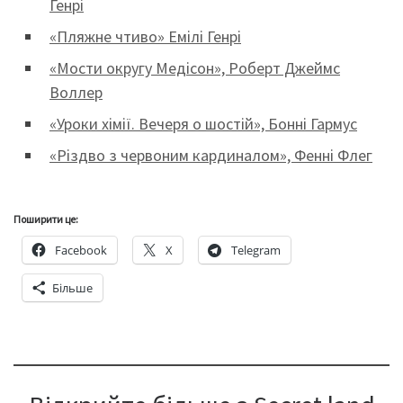
Генрі
«Пляжне чтиво» Емілі Генрі
«Мости округу Медісон», Роберт Джеймс
Воллер
«Уроки хімії. Вечеря о шостій», Бонні Гармус
«Різдво з червоним кардиналом», Фенні Флег
Поширити це:
Facebook
X
Telegram
Більше