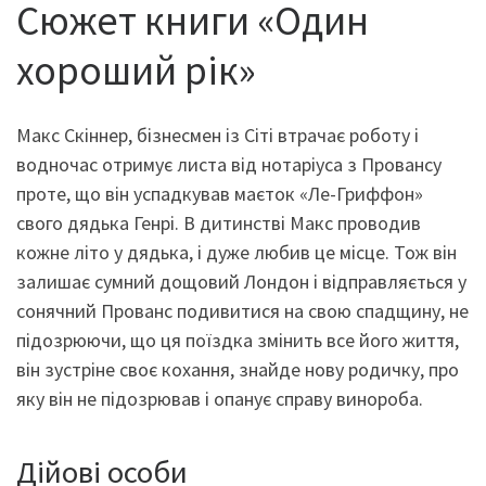
Сюжет книги «Один
хороший рік»
Макс Скіннер, бізнесмен із Сіті втрачає роботу і
водночас отримує листа від нотаріуса з Провансу
проте, що він успадкував маєток «Ле-Гриффон»
свого дядька Генрі. В дитинстві Макс проводив
кожне літо у дядька, і дуже любив це місце. Тож він
залишає сумний дощовий Лондон і відправляється у
сонячний Прованс подивитися на свою спадщину, не
підозрюючи, що ця поїздка змінить все його життя,
він зустріне своє кохання, знайде нову родичку, про
яку він не підозрював і опанує справу винороба.
Дійові особи