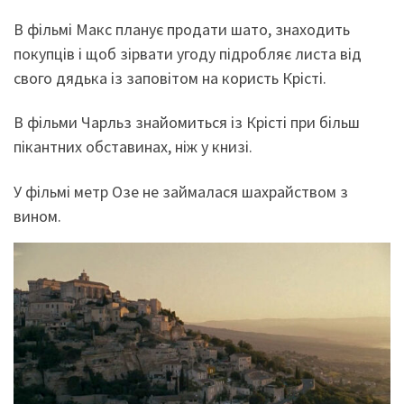
В фільмі Макс планує продати шато, знаходить
покупців і щоб зірвати угоду підробляє листа від
свого дядька із заповітом на користь Крісті.
В фільми Чарльз знайомиться із Крісті при більш
пікантних обставинах, ніж у книзі.
У фільмі метр Озе не займалася шахрайством з
вином.