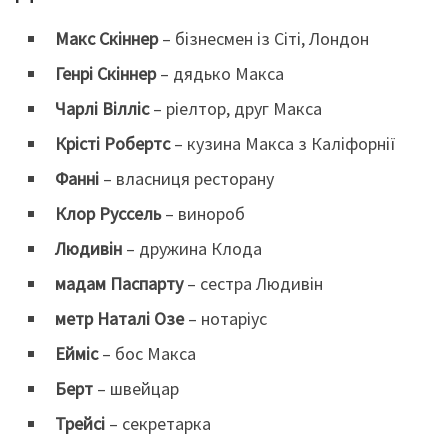
Макс Скіннер
– бізнесмен із Сіті, Лондон
Генрі Скіннер
– дядько Макса
Чарлі Вілліс
– ріелтор, друг Макса
Крісті Робертс
– кузина Макса з Каліфорнії
Фанні
– власниця ресторану
Клор Руссель
– винороб
Людивін
– дружина Клода
мадам Паспарту
– сестра Людивін
метр Наталі Озе
– нотаріус
Ейміс
– бос Макса
Берт
– швейцар
Трейсі
– секретарка