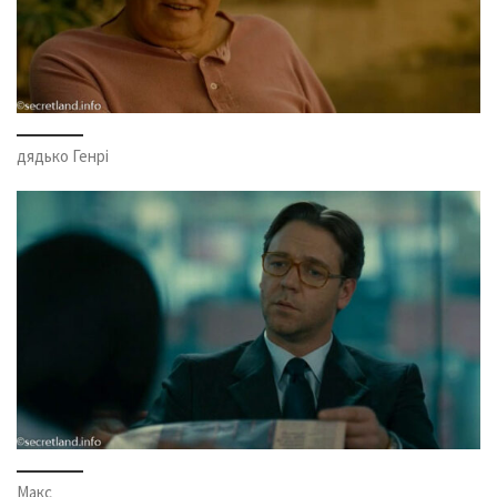
дядько Генрі
Макс