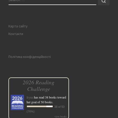
Sear
Карта сайту
Контакти
Політика конфіденційності
2026 Reading
Challenge
Iryna
has read 38 books toward
her goal of 50 books.
38 of 50
(76%)
view books