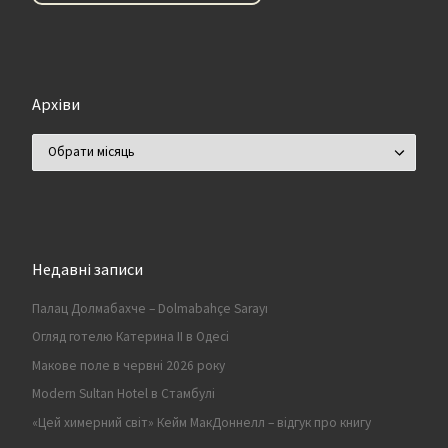
Архіви
Архіви
Недавні записи
Палац Долмабахче – Dolmabahçe Sarayı
Огляд готелю Катерина II в Одесі
Макове поле в червні 2026 року
Modern Sultan Hotel в Стамбулі
«Цей химерний світ» Кейм МакДоннелл – відгук про книгу