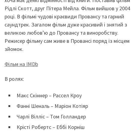
хоча має деякі відмінності від книги. Поставив фільм
Рідлі Скотт, друг Пітера Мейла. Фільм вийшов у 2004
році. В фільмі чудові краєвиди Провансу та гарний
саундтрек. Загалом фільм дуже красивий і знятий з
великою любов’ю до Провансу та виноробству.
Режисер фільму сам живе в Провансі поряд із місцем
зйомок.
Фільм на IMDb
В ролях:
Макс Скіннер – Рассел Кроу
Фанні Шеналь – Маріон Котіяр
Чарлі Вілліс – Том Голландер
Крісті Робертс – Еббі Корніш