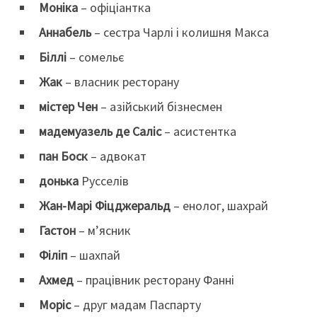
Моніка
– офіціантка
Аннабель
– сестра Чарлі і колишня Макса
Біллі
– сомельє
Жак
– власник ресторану
містер Чен
– азійський бізнесмен
мадемуазель де Саліс
– асистентка
пан Боск
– адвокат
донька
Русселів
Жан-Марі Фіцджеральд
– енолог, шахрай
Гастон
– м’ясник
Філіп
– шахпай
Ахмед
– працівник ресторану Фанні
Моріс
– друг мадам Паспарту