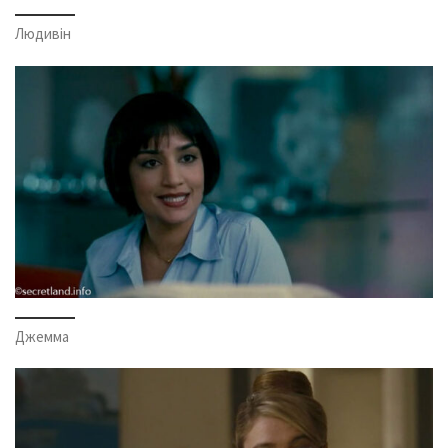
Людивін
Джемма