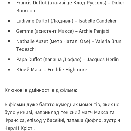
Francis Duflot (в книзі це Клод Руссель) – Didier
Bourdon
Ludivine Duflot (Людивін) – Isabelle Candelier
Gemma (асистент Макса) – Archie Panjabi
Nathalie Auzet (метр Наталі Озе) – Valeria Bruni
Tedeschi
Papa Duflot (папаша Дюфло) – Jacques Herlin
Юний Макс – Freddie Highmore
Ключові відмінності від фільма:
В фільми дуже багато кумедних моментів, яких не
було у книзі, наприклад тенісний матч Макса та
Франсіса, епізод у басейні, папаша Дюфло, зустріч
Чарлі і Крісті.