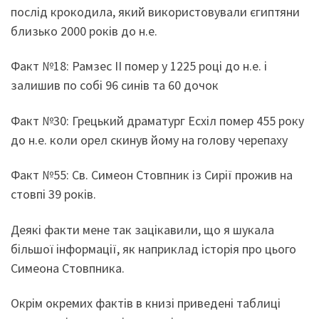
послід крокодила, який використовували єгиптяни
близько 2000 років до н.е.
Факт №18: Рамзес ІІ помер у 1225 році до н.е. і
залишив по собі 96 синів та 60 дочок
Факт №30: Грецький драматург Есхіл помер 455 року
до н.е. коли орел скинув йому на голову черепаху
Факт №55: Св. Симеон Стовпник із Сирії прожив на
стовпі 39 років.
Деякі факти мене так зацікавили, що я шукала
більшої інформації, як наприклад історія про цього
Симеона Стовпника.
Окрім окремих фактів в книзі приведені таблиці