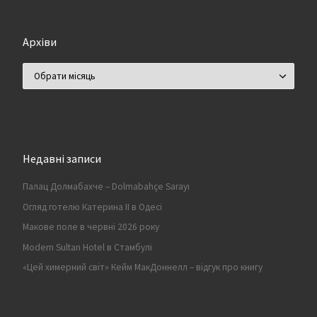
Архіви
Архіви
Недавні записи
Палац Долмабахче – Dolmabahçe Sarayı
Огляд готелю Катерина II в Одесі
Макове поле в червні 2026 року
Modern Sultan Hotel в Стамбулі
«Цей химерний світ» Кейм МакДоннелл – відгук про книгу