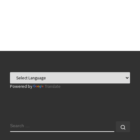
Powered by
Translate
SEARCH
Sear