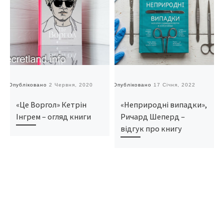
Опубліковано
2 Червня, 2020
Опубліковано
17 Січня, 2022
О
«Це Воргол» Кетрін
«Неприродні випадки»,
Інгрем – огляд книги
Ричард Шеперд –
відгук про книгу