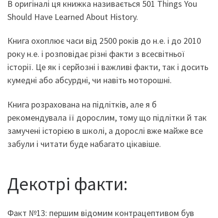
В оригіналі ця книжка називається 501 Things You
Should Have Learned About History.
Книга охоплює часи від 2500 років до н.е. і до 2010
року н.е. і розповідає різні факти з всесвітньої
історії. Це як і серйозні і важливі факти, так і досить
кумедні або абсурдні, чи навіть моторошні.
Книга розрахована на підлітків, але я б
рекомендувала її дорослим, тому що підлітки й так
замучені історією в школі, а дорослі вже майже все
забули і читати буде набагато цікавіше.
Декотрі факти:
Факт №13: першим відомим контрацептивом був