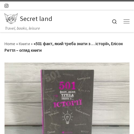
Skip to content
Secret land
Search
Ме
Travel, books, leisure
Home
»
Книги
»
«501 факт, який треба знати з… історії», Елісон
Реттл – огляд книги