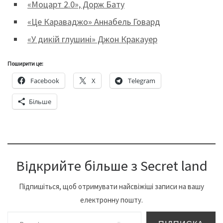
«Моцарт 2.0», Дорж Бату
«Це Караваджо» Аннабель Говард
«У дикій глушині» Джон Кракауер
Поширити це:
Facebook
X
Telegram
Більше
Відкрийте більше з Secret land
Підпишіться, щоб отримувати найсвіжіші записи на вашу
електронну пошту.
Введіть адресу електронної пошти…