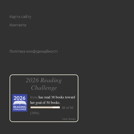
Карта сайту
Контакти
Політика конфіденційності
2026 Reading
Challenge
Iryna
has read 38 books toward
her goal of 50 books.
38 of 50
(76%)
view books