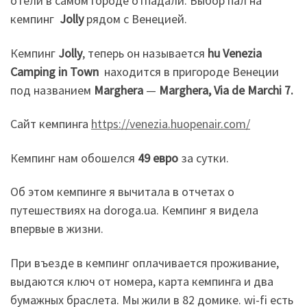
отели в самом городе отпадали. Выбор пал на
кемпинг
Jolly
рядом с Венецией.
Кемпинг
Jolly
, теперь он называется
hu Venezia
Camping in Town
находится в пригороде Венеции
под названием
Marghera
—
Marghera, Via de Marchi 7.
Сайт кемпинга
https://venezia.huopenair.com/
Кемпинг нам обошелся
49 евро
за сутки.
Об этом кемпинге я вычитала в отчетах о
путешествиях на doroga.ua. Кемпинг я видела
впервые в жизни.
При въезде в кемпинг оплачивается проживание,
выдаются ключ от номера, карта кемпинга и два
бумажных браслета. Мы жили в 82 домике. wi-fi есть