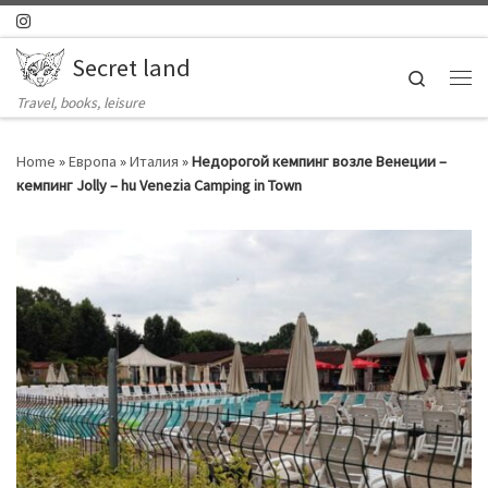
Skip to content
Secret land
Search
Ме
Travel, books, leisure
Home
»
Европа
»
Италия
»
Недорогой кемпинг возле Венеции –
кемпинг Jolly – hu Venezia Camping in Town