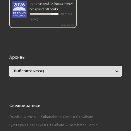
Iryna
has read 38 books toward
her goal of 50 books.
38 of 50
(76%)
view books
Архивы
Архивы
Свежие записи
Голубая мечеть – Sultanahmet Camii в Стамбуле
Цистерна Базилика в Стамбуле — Yerebatan Sarnıcı