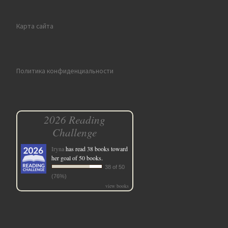
Карта сайта
Политика конфиденциальности
2026 Reading
Challenge
Iryna
has read 38 books toward
her goal of 50 books.
38 of 50
(76%)
view books