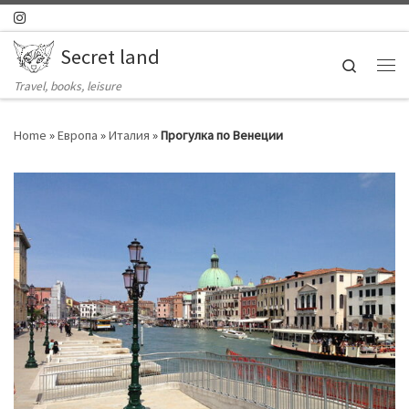
Skip to content
Secret land
Search
Ме
Travel, books, leisure
Home
»
Европа
»
Италия
»
Прогулка по Венеции