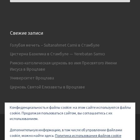
Свежие записи
Голубая мечеть – Sultanahmet Camii в Стамбуле
Цистерна Базилика в Стамбуле — Yerebatan Sarnıcı
Римско-католическая церковь во имя Пресвятого Имени
Иисуса в Вроцлаве
Университет Вроцлава
Церковь Святой Елизаветы в Вроцлаве
Конфиденциальность и файлы cookie: на этом сайте используются файлы
cookie. Продолжая пользоваться сайтом, вы соглашаетесь с их
использованием.
© 2026
Secret land
–
All rights reserved | Logo by ArakayMajena
Дополнительную информацию, в том числе об управлении файлами
Designed with
Customizr Pro
–
Powered by
cookie, можно найти здесь:
Политика использования файлов cookie