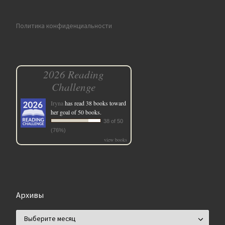
Политика конфиденциальности
2026 Reading
Challenge
Iryna
has read 38 books toward
her goal of 50 books.
38 of 50
(76%)
view books
Архивы
Архивы