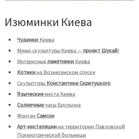
Изюминки Киева
Чудинки
Киева
Мини-скульптуры Киева —
проект Шукай
!
Интересные
памятники
Киева
Котики
на Вознесенском спуске
Cкульптуры
Константина Скритуцкого
Языческие
места Киева
Солнечные
часы Брульона
Фонтан
Самсон
Арт-инсталяции
на территории Павловской
Психиатрической больницы