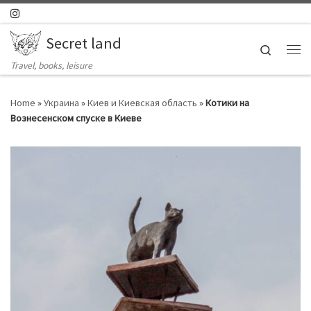
Skip to content
Secret land
Search
Ме
Travel, books, leisure
Home
»
Украина
»
Киев и Киевская область
»
Котики на
Вознесенском спуске в Киеве