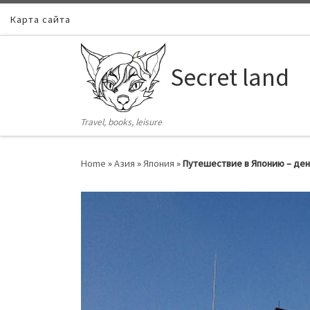
Карта сайта
Skip to content
Secret land
Travel, books, leisure
Home
»
Азия
»
Япония
»
Путешествие в Японию – де