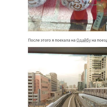
После этого я поехала на
Одайбу
на поез