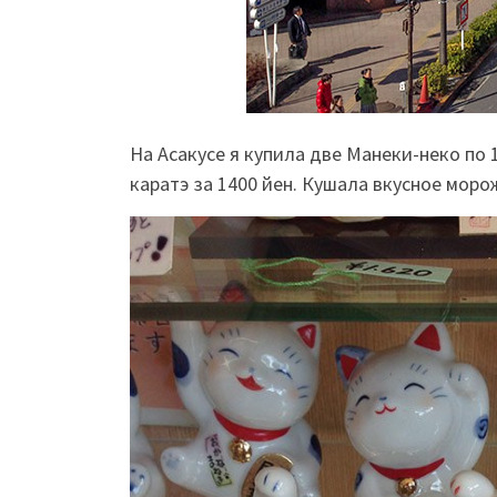
На Асакусе я купила две Манеки-неко по 
каратэ за 1400 йен. Кушала вкусное моро