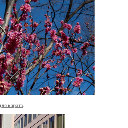
для каратэ
.