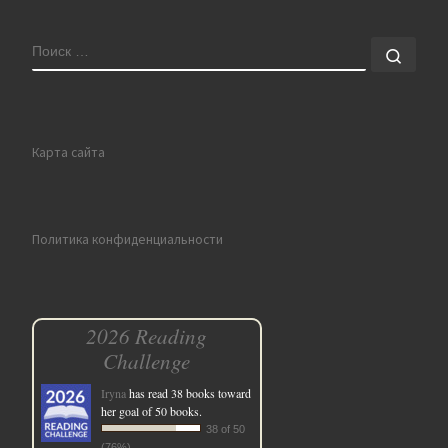
ПОИСК
Поис
Карта сайта
Политика конфиденциальности
2026 Reading
Challenge
Iryna
has read 38 books toward
her goal of 50 books.
38 of 50
(76%)