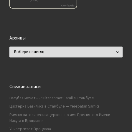
view books
Архивы
Архивы
Свежие записи
Голубая мечеть – Sultanahmet Camii в Стамбуле
Цистерна Базилика в Стамбуле — Yerebatan Sarnıcı
Римско-католическая церковь во имя Пресвятого Имени
Иисуса в Вроцлаве
Университет Вроцлава