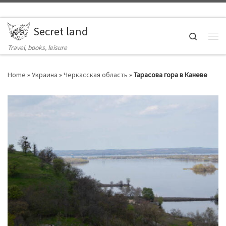
Skip to content
Secret land
Search
Ме
Travel, books, leisure
Home
»
Украина
»
Черкасская область
»
Тарасова гора в Каневе