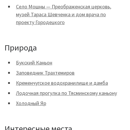
Село Мошны — Преображенская церковь,
музей Тараса Шевченка и дом врача по
проекту Городецкого
Природа
Букский Каньон
Заповедник Трахтемиров
Кременчугское водохранилище и дамба
Лодочная прогулка по Тясминскому каньону
Холодный Яр
Интересные места