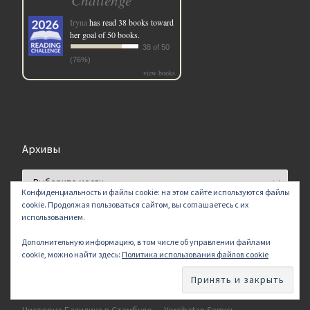
Iryna
has read 38 books toward
her goal of 50 books.
38 of 50
(76%)
view books
Архивы
Архивы
Конфиденциальность и файлы cookie: на этом сайте используются файлы
cookie. Продолжая пользоваться сайтом, вы соглашаетесь с их
использованием.
Дополнительную информацию, в том числе об управлении файлами
cookie, можно найти здесь:
Политика использования файлов cookie
Свежие записи
Голубая мечеть – Sultanahmet Camii в Стамбуле