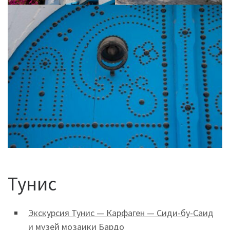
Тунис
Экскурсия Тунис — Карфаген — Сиди-бу-Саид
и музей мозаики Бардо