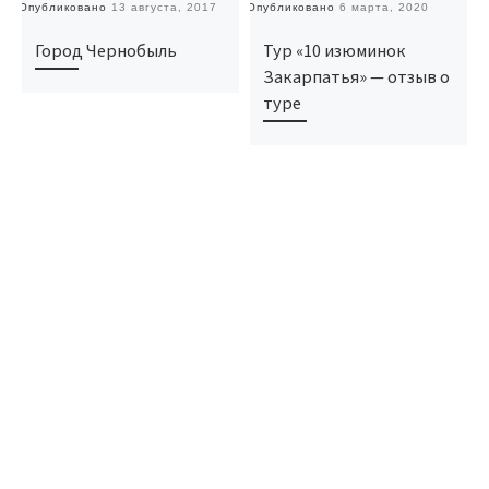
Опубликовано
13 августа, 2017
Опубликовано
6 марта, 2020
О
Город Чернобыль
Тур «10 изюминок
Закарпатья» — отзыв о
туре