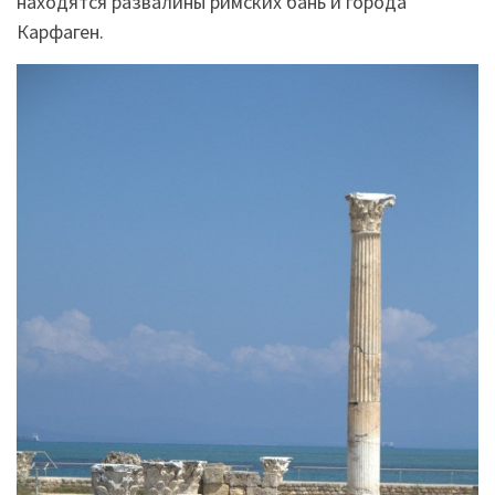
находятся развалины римских бань и города
Карфаген.