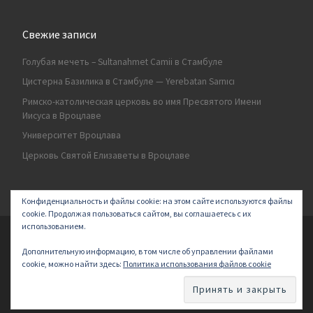
Свежие записи
Голубая мечеть – Sultanahmet Camii в Стамбуле
Цистерна Базилика в Стамбуле — Yerebatan Sarnıcı
Римско-католическая церковь во имя Пресвятого Имени
Иисуса в Вроцлаве
Университет Вроцлава
Церковь Святой Елизаветы в Вроцлаве
Конфиденциальность и файлы cookie: на этом сайте используются файлы
cookie. Продолжая пользоваться сайтом, вы соглашаетесь с их
использованием.
© 2026
Secret land
–
All rights reserved | Logo by ArakayMajena
Дополнительную информацию, в том числе об управлении файлами
Designed with
Customizr Pro
–
Powered by
cookie, можно найти здесь:
Политика использования файлов cookie