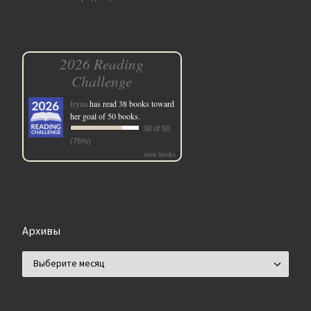
2026 Reading
Challenge
Iryna
has read 38 books toward
her goal of 50 books.
38 of 50
(76%)
view books
Архивы
Архивы