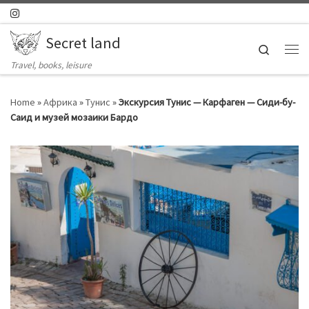
Skip to content
Secret land
Search
Ме
Travel, books, leisure
Home
»
Африка
»
Тунис
»
Экскурсия Тунис — Карфаген — Сиди-бу-
Саид и музей мозаики Бардо