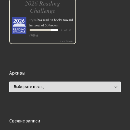
2026 Reading
Challenge
Iryna
has read 38 books toward
her goal of 50 books.
38 of 50
(76%)
view books
Архивы
Архивы
Свежие записи