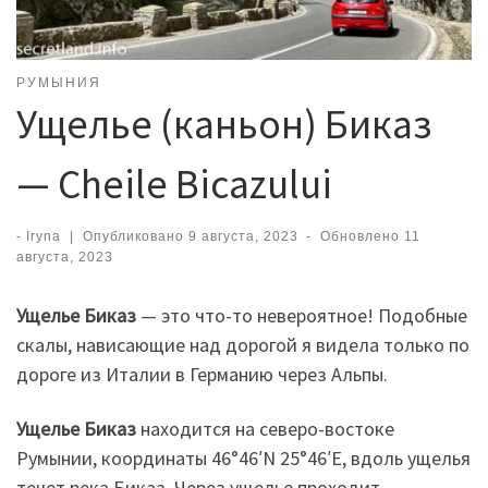
РУМЫНИЯ
Ущелье (каньон) Биказ
— Cheile Bicazului
-
Iryna
|
Опубликовано
9 августа, 2023
-
Обновлено
11
августа, 2023
Ущелье Биказ
— это что-то невероятное! Подобные
скалы, нависающие над дорогой я видела только по
дороге из Италии в Германию через Альпы.
Ущелье Биказ
находится на северо-востоке
Румынии, координаты 46°46′N 25°46′E, вдоль ущелья
течет река Биказ. Через ущелье проходит