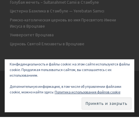
Голубая мечеть – Sultanahmet Camii в Стамбуле
Цистерна Базилика в Стамбуле — Yerebatan Sarnıcı
Римско-католическая церковь во имя Пресвятого Имени
Иисуса в Вроцлаве
Университет Вроцлава
Церковь Святой Елизаветы в Вроцлаве
Конфиденциальность и файлы cookie: на этом сайте используются файлы
cookie. Продолжая пользоваться сайтом, вы соглашаетесь с их
использованием.
© 2026
Secret land
–
All rights reserved | Logo by ArakayMajena
Дополнительную информацию, в том числе об управлении файлами
Designed with
Customizr Pro
–
Powered by
cookie, можно найти здесь:
Политика использования файлов cookie