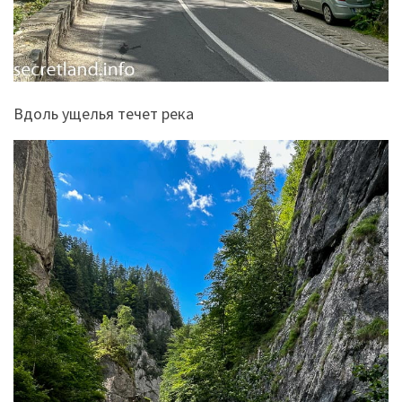
Вдоль ущелья течет река