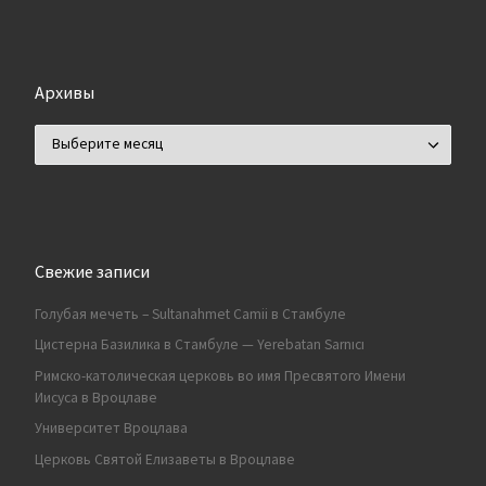
Архивы
Архивы
Свежие записи
Голубая мечеть – Sultanahmet Camii в Стамбуле
Цистерна Базилика в Стамбуле — Yerebatan Sarnıcı
Римско-католическая церковь во имя Пресвятого Имени
Иисуса в Вроцлаве
Университет Вроцлава
Церковь Святой Елизаветы в Вроцлаве