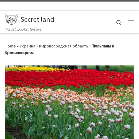
Skip to content
Secret land
Search
Ме
Travel, books, leisure
Home
»
Украина
»
Кировоградская область
»
Тюльпаны в
Кропивницком