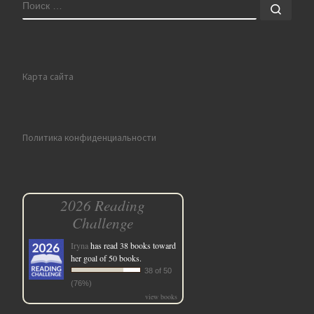
ПОИСК
Поис
Карта сайта
Политика конфиденциальности
2026 Reading
Challenge
Iryna
has read 38 books toward
her goal of 50 books.
38 of 50
(76%)
view books