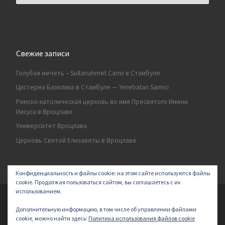
Свежие записи
Голубая мечеть – Sultanahmet Camii в Стамбуле
Цистерна Базилика в Стамбуле — Yerebatan Sarnıcı
Римско-католическая церковь во имя Пресвятого Имени
Иисуса в Вроцлаве
Университет Вроцлава
Церковь Святой Елизаветы в Вроцлаве
Конфиденциальность и файлы cookie: на этом сайте используются файлы
cookie. Продолжая пользоваться сайтом, вы соглашаетесь с их
использованием.
© 2026
Secret land
–
All rights reserved | Logo by ArakayMajena
Дополнительную информацию, в том числе об управлении файлами
Designed with
Customizr Pro
–
Powered by
cookie, можно найти здесь:
Политика использования файлов cookie