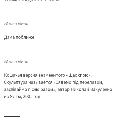
«Дама з міста»
Дама поближе
«Дама з міста»
Кошачья версия знаменитого «Щас спою».
Скульптура называется «Сядемо під перелазом,
заспіваймо пісню разом», автор Николай Вакуленко
из Ялты, 2001 год.