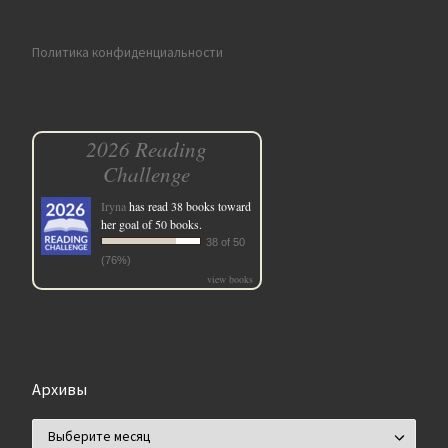
Политика конфиденциальности
2026 Reading
Challenge
Iryna
has read 38 books toward
her goal of 50 books.
38 of 50
(76%)
view books
Архивы
Архивы