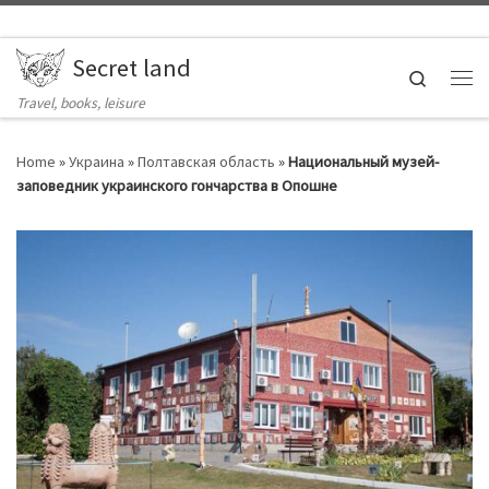
Skip to content
Secret land
Search
Ме
Travel, books, leisure
Home
»
Украина
»
Полтавская область
»
Национальный музей-
заповедник украинского гончарства в Опошне