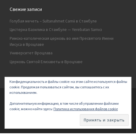
Свежие записи
Голубая мечеть – Sultanahmet Camii в Стамбуле
Цистерна Базилика в Стамбуле — Yerebatan Sarnıcı
Римско-католическая церковь во имя Пресвятого Имени
Иисуса в Вроцлаве
Университет Вроцлава
Церковь Святой Елизаветы в Вроцлаве
Конфиденциальность и файлы cookie: на этом сайте используются файлы
cookie. Продолжая пользоваться сайтом, вы соглашаетесь с их
использованием.
© 2026
Secret land
–
All rights reserved | Logo by ArakayMajena
Дополнительную информацию, в том числе об управлении файлами
Designed with
Customizr Pro
–
Powered by
cookie, можно найти здесь:
Политика использования файлов cookie