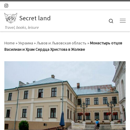
Skip to content
Secret land
Search
Ме
Travel, books, leisure
Home
»
Украина
»
Львов и Львовская область
»
Монастырь отцов
Василиан и Храм Сердца Христова в Жолкве