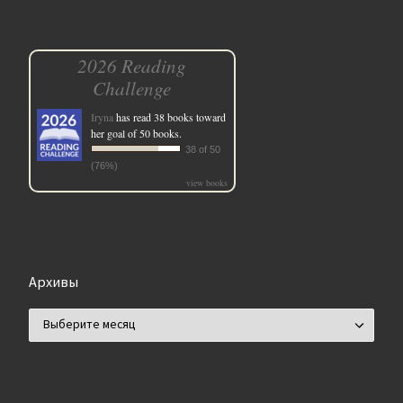
2026 Reading
Challenge
Iryna
has read 38 books toward
her goal of 50 books.
38 of 50
(76%)
view books
Архивы
Архивы