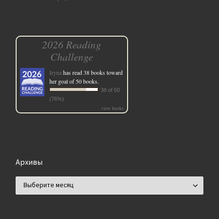
2026 Reading
Challenge
Iryna
has read 38 books toward
her goal of 50 books.
38 of 50
(76%)
view books
Архивы
Архивы