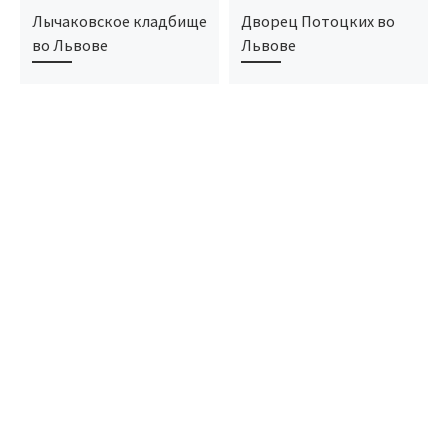
Лычаковское кладбище
Дворец Потоцких во
во Львове
Львове