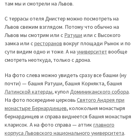
там мы и смотрели на Львов.
С террасы отеля Днистер можно посмотреть на
Львов свежим взглядом. Потому что обычно на
Львов мы смотрим или с
Ратуши
или с Высокого
замка или с
ресторанов
вокруг площади Рынок и по
сути видим одно и тоже. А на
университет
вообще
смотреть неоткуда, только с дрона.
На фото слева можно увидеть сразу все башни (ну
почти) — башня Ратуши, башня Корнякта, башня
Латинской катерды
, купол
Доминиканского собора
.
На фото посередине церковь
Святого Андрея при
монастыре Бернардинцев
, колокольня монастыря
бернардинцев и справа виднеется башня монастыря
кларисок. А на фото справа — аттик
главного
корпуса Львовского национального университета
.