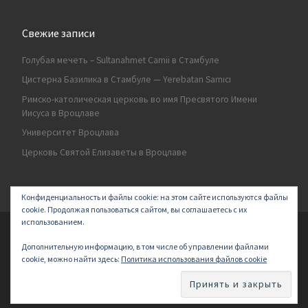
Свежие записи
Голубая мечеть – Sultanahmet Camii в Стамбуле
Цистерна Базилика в Стамбуле — Yerebatan Sarnıcı
Римско-католическая церковь во имя Пресвятого Имени
Иисуса в Вроцлаве
Университет Вроцлава
Церковь Святой Елизаветы в Вроцлаве
Конфиденциальность и файлы cookie: на этом сайте используются файлы
cookie. Продолжая пользоваться сайтом, вы соглашаетесь с их
использованием.
© 2026
Secret land
–
All rights reserved | Logo by ArakayMajena
Дополнительную информацию, в том числе об управлении файлами
Designed with
Customizr Pro
–
Powered by
cookie, можно найти здесь:
Политика использования файлов cookie