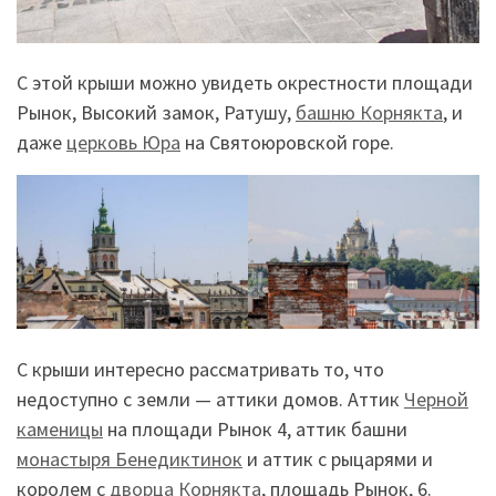
С этой крыши можно увидеть окрестности площади
Рынок, Высокий замок, Ратушу,
башню Корнякта
, и
даже
церковь Юра
на Святоюровской горе.
С крыши интересно рассматривать то, что
недоступно с земли — аттики домов. Аттик
Черной
каменицы
на площади Рынок 4, аттик башни
монастыря Бенедиктинок
и аттик с рыцарями и
королем с
дворца Корнякта
, площадь Рынок, 6.