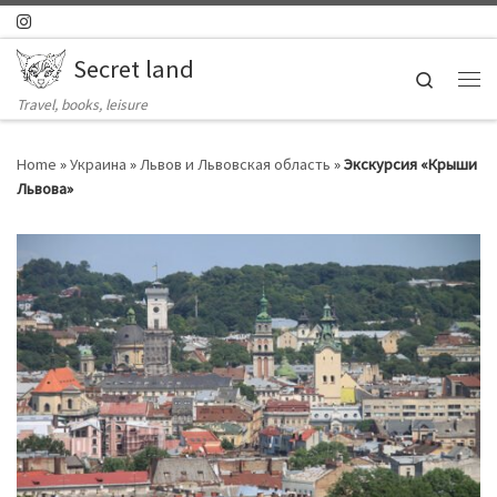
Skip to content
Secret land
Search
Ме
Travel, books, leisure
Home
»
Украина
»
Львов и Львовская область
»
Экскурсия «Крыши
Львова»