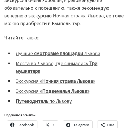
Экскурсия очень хорошая, я рекомендую ее
обязательно к посещению. также рекомендую
вечернюю экскурсию
Ночная стража Львова
, ее тоже
можно приобрести в Кумпель-тур.
Читайте также:
Лучшие
смотровые площадки
Львова
Места во Львове, где снимались
Три
мушкетера
Экскурсия
«Ночная стража Львова»
Экскурсия
«Подземелья Львова»
Путеводитель
по Львову
Поделиться ссылкой:
Facebook
X
Telegram
Ещё