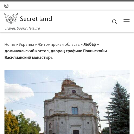
Skip to content
Secret land
Search
Ме
Travel, books, leisure
Home
»
Украина
»
Житомирская область
»
Любар –
доминиканский костел, дворец графини Понинской и
Василианский монастырь