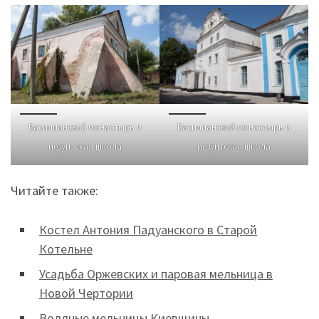
Василианский монастырь и
Василианский монастырь и
иезуитская школа
иезуитская школа
Читайте также:
Костел Антония Падуанского в Старой
Котельне
Усадьба Оржевских и паровая мельница в
Новой Чертории
Водяные мельницы Киевщины