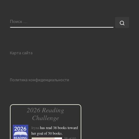
ПОИСК
Поис
Карта сайта
Политика конфиденциальности
2026 Reading
Challenge
Iryna
has read 38 books toward
her goal of 50 books.
38 of 50