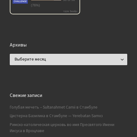
(76%)
view books
Архивы
Архивы
Свежие записи
Голубая мечеть – Sultanahmet Camii в Стамбуле
Цистерна Базилика в Стамбуле — Yerebatan Sarnıcı
Римско-католическая церковь во имя Пресвятого Имени
Иисуса в Вроцлаве