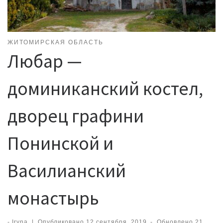
ЖИТОМИРСКАЯ ОБЛАСТЬ
Любар —
доминиканский костел,
дворец графини
Понинской и
Василианский
монастырь
-
Iryna
|
Опубликовано
12 сентября, 2019
-
Обновлено
21