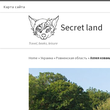
Карта сайта
Skip to content
Secret land
Travel, books, leisure
Home
»
Украина
»
Ровненская область
»
Аллея кованы