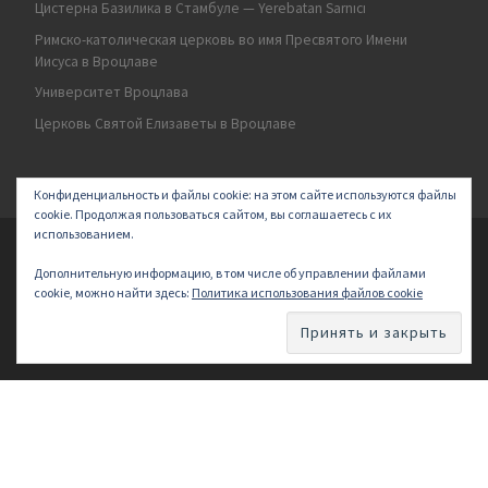
Цистерна Базилика в Стамбуле — Yerebatan Sarnıcı
Римско-католическая церковь во имя Пресвятого Имени
Иисуса в Вроцлаве
Университет Вроцлава
Церковь Святой Елизаветы в Вроцлаве
Конфиденциальность и файлы cookie: на этом сайте используются файлы
cookie. Продолжая пользоваться сайтом, вы соглашаетесь с их
использованием.
© 2026
Secret land
–
All rights reserved | Logo by ArakayMajena
Дополнительную информацию, в том числе об управлении файлами
Designed with
Customizr Pro
–
Powered by
cookie, можно найти здесь:
Политика использования файлов cookie