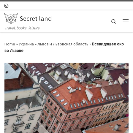
Skip to content
Secret land
Search
Ме
Travel, books, leisure
Home
»
Украина
»
Львов и Львовская область
»
Всевидящее око
во Львове