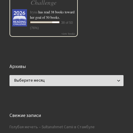
Challenge
Iryna
has read 38 books toward
her goal of 50 books.
38 of 50
(76%)
view books
Архивы
Архивы
Свежие записи
Голубая мечеть – Sultanahmet Camii в Стамбуле