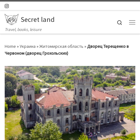
Skip to content
Secret land
Search
Ме
Travel, books, leisure
Home
»
Украина
»
Житомирская область
»
Дворец Терещенко в
Червоном (дворец Грохольских)