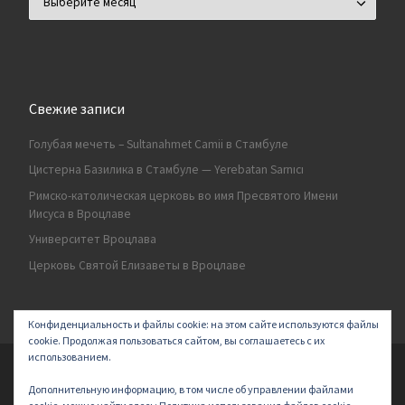
Свежие записи
Голубая мечеть – Sultanahmet Camii в Стамбуле
Цистерна Базилика в Стамбуле — Yerebatan Sarnıcı
Римско-католическая церковь во имя Пресвятого Имени
Иисуса в Вроцлаве
Университет Вроцлава
Церковь Святой Елизаветы в Вроцлаве
Конфиденциальность и файлы cookie: на этом сайте используются файлы
cookie. Продолжая пользоваться сайтом, вы соглашаетесь с их
использованием.
© 2026
Secret land
–
All rights reserved | Logo by ArakayMajena
Дополнительную информацию, в том числе об управлении файлами
Designed with
Customizr Pro
–
Powered by