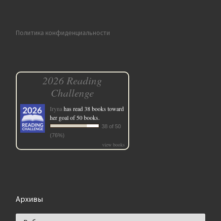
Политика конфиденциальности
2026 Reading
Challenge
Iryna
has read 38 books toward
her goal of 50 books.
38 of 50
(76%)
view books
Архивы
Архивы