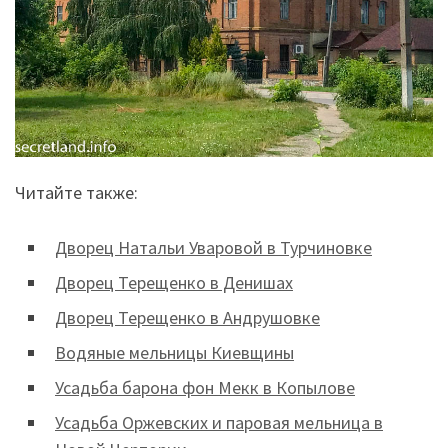
Читайте также:
Дворец Натальи Уваровой в Турчиновке
Дворец Терещенко в Денишах
Дворец Терещенко в Андрушовке
Водяные мельницы Киевщины
Усадьба барона фон Мекк в Копылове
Усадьба Оржевских и паровая мельница в