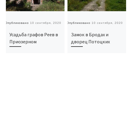
Опубликовано
10 сентября, 2020
Опубликовано
10 сентября, 2020
О
Усадьба графов Реев в
Замок в Бродах и
Приозерном
дворец Потоцких